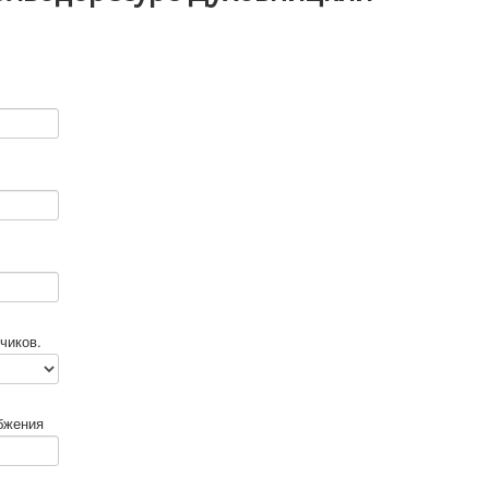
чиков.
бжения